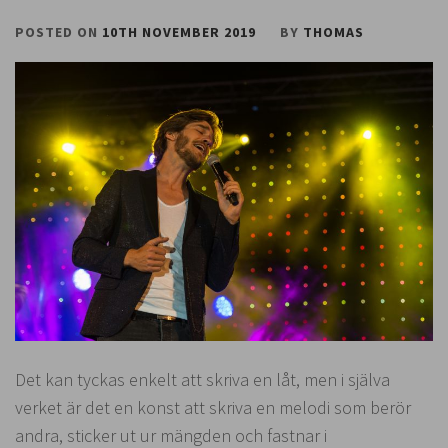
POSTED ON
10TH NOVEMBER 2019
BY
THOMAS
Det kan tyckas enkelt att skriva en låt, men i själva
verket är det en konst att skriva en melodi som berör
andra, sticker ut ur mängden och fastnar i