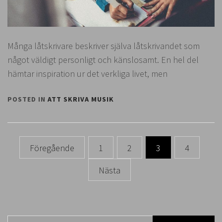
Många låtskrivare beskriver själva låtskrivandet som
något väldigt personligt och känslosamt. En hel del
hämtar inspiration ur det verkliga livet, men
POSTED IN
ATT SKRIVA MUSIK
Sidnumrering
Föregående
1
2
3
4
för
Nästa
inlägg
Sök