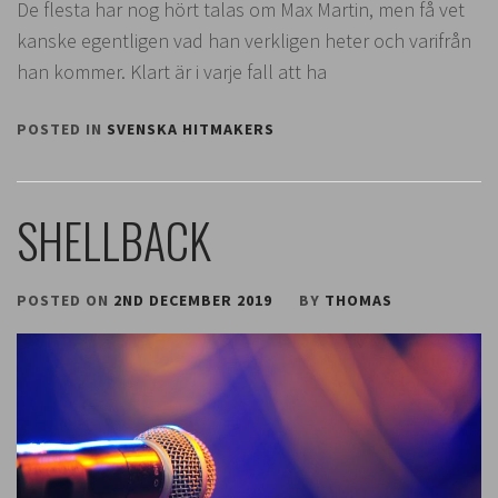
De flesta har nog hört talas om Max Martin, men få vet
kanske egentligen vad han verkligen heter och varifrån
han kommer. Klart är i varje fall att ha
POSTED IN
SVENSKA HITMAKERS
SHELLBACK
POSTED ON
2ND DECEMBER 2019
BY
THOMAS