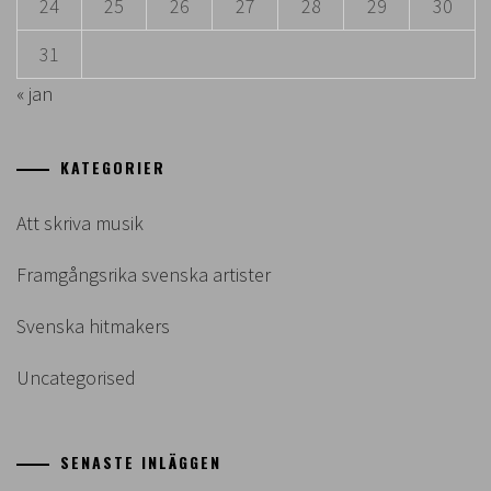
24
25
26
27
28
29
30
31
« jan
KATEGORIER
Att skriva musik
Framgångsrika svenska artister
Svenska hitmakers
Uncategorised
SENASTE INLÄGGEN