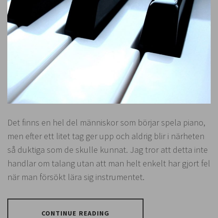
Det finns en hel del människor som börjar spela piano,
men efter ett litet tag ger upp och aldrig blir i närheten
så duktiga som de skulle kunnat. Jag tror att detta inte
handlar om talang utan att man helt enkelt har gjort fel
när man försökt lära sig instrumentet.
CONTINUE READING