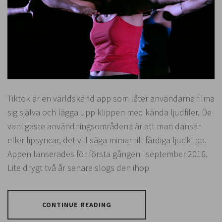
Tiktok är en världskänd app som låter användarna filma
sig själva och lägga upp klippen med kända ljudfiler. De
vanligaste användningsområdena är att man dansar
eller lipsyncar, det vill säga mimar till färdiga ljudklipp.
Appen lanserades för första gången i september 2016.
Lite drygt två år senare slogs den ihop
CONTINUE READING