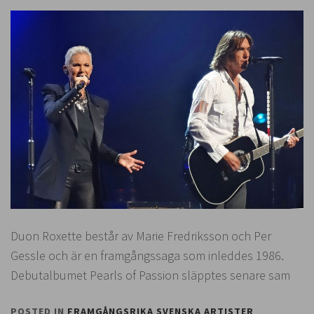
Duon Roxette består av Marie Fredriksson och Per
Gessle och är en framgångssaga som inleddes 1986.
Debutalbumet Pearls of Passion släpptes senare sam
POSTED IN
FRAMGÅNGSRIKA SVENSKA ARTISTER