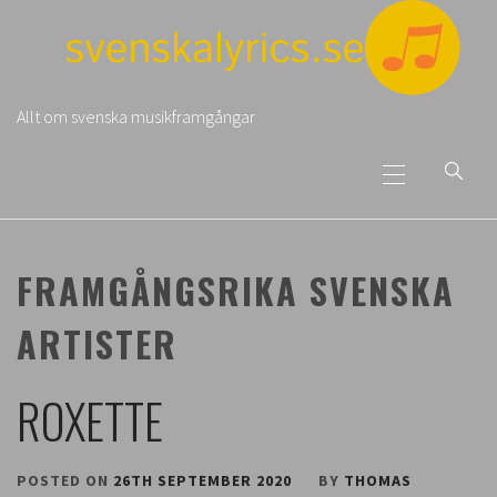
Skip
to
content
Allt om svenska musikframgångar
Primary
Menu
FRAMGÅNGSRIKA SVENSKA
ARTISTER
ROXETTE
POSTED ON
26TH SEPTEMBER 2020
BY
THOMAS