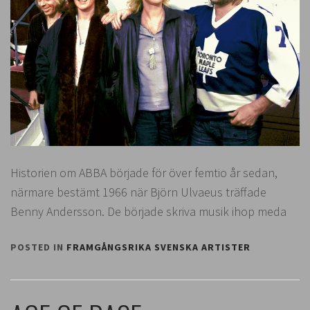
Historien om ABBA började för över femtio år sedan,
närmare bestämt 1966 när Björn Ulvaeus träffade
Benny Andersson. De började skriva musik ihop meda
POSTED IN
FRAMGÅNGSRIKA SVENSKA ARTISTER