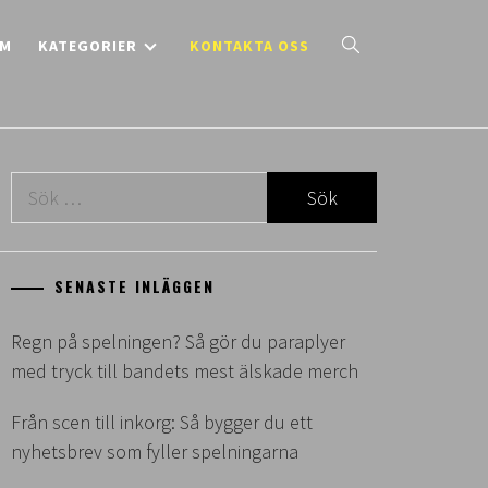
EM
KATEGORIER
KONTAKTA OSS
Sök
efter:
SENASTE INLÄGGEN
Regn på spelningen? Så gör du paraplyer
med tryck till bandets mest älskade merch
Från scen till inkorg: Så bygger du ett
nyhetsbrev som fyller spelningarna