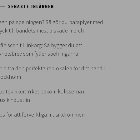
SENASTE INLÄGGEN
egn på spelningen? Så gör du paraplyer med
ryck till bandets mest älskade merch
rån scen till inkorg: Så bygger du ett
yhetsbrev som fyller spelningarna
tt hitta den perfekta replokalen för ditt band i
tockholm
judtekniker: Yrket bakom kulisserna i
usikindustrin
ips för att förverkliga musikdrömmen