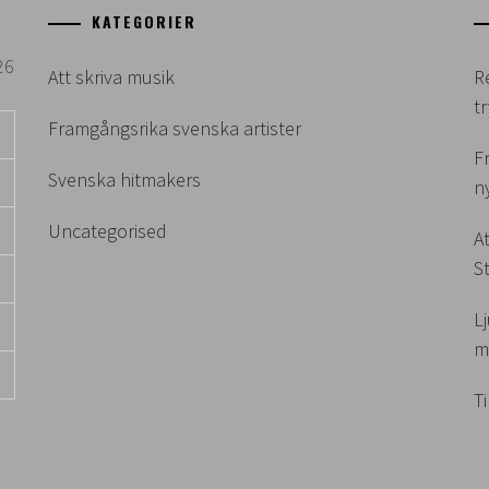
KATEGORIER
26
Att skriva musik
R
t
Framgångsrika svenska artister
F
Svenska hitmakers
n
Uncategorised
A
S
L
m
T