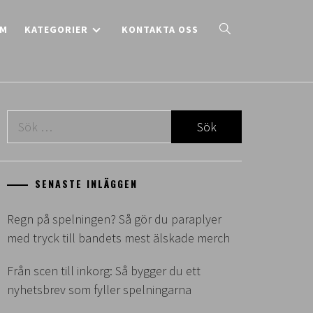
EM
KATEGORIER
KONTAKTA OSS
Sök
efter:
SENASTE INLÄGGEN
Regn på spelningen? Så gör du paraplyer
med tryck till bandets mest älskade merch
Från scen till inkorg: Så bygger du ett
nyhetsbrev som fyller spelningarna