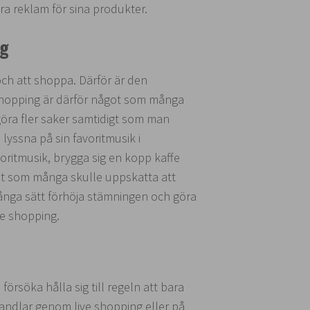
öra reklam för sina produkter.
ng
och att shoppa. Därför är den
shopping är därför något som många
göra fler saker samtidigt som man
 lyssna på sin favoritmusik i
avoritmusik, brygga sig en kopp kaffe
got som många skulle uppskatta att
ånga sätt förhöja stämningen och göra
ive shopping.
försöka hålla sig till regeln att bara
ndlar genom live shopping eller på