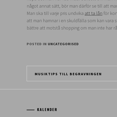
något annat sätt, bör man därför se till att m
Man ska till varje pris undvika
att ta lån
för kon
att man hamnar i en skuldfälla som kan vara svår
bättre att motstå shopping om man inte har rå
POSTED IN
UNCATEGORISED
Inläggsnavigering
MUSIKTIPS TILL BEGRAVNINGEN
KALENDER