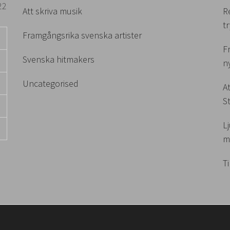
22
Att skriva musik
R
t
Framgångsrika svenska artister
F
Svenska hitmakers
n
Uncategorised
A
S
L
m
T