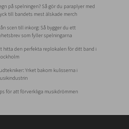
egn på spelningen? Så gör du paraplyer med
ryck till bandets mest älskade merch
rån scen till inkorg: Så bygger du ett
yhetsbrev som fyller spelningarna
tt hitta den perfekta replokalen för ditt band i
tockholm
judtekniker: Yrket bakom kulisserna i
usikindustrin
ips för att förverkliga musikdrömmen