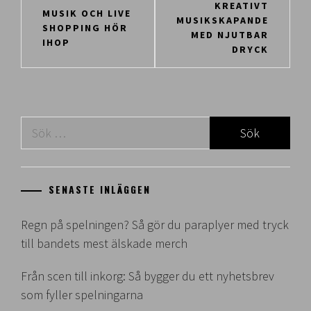
Inläggsnavigering
KREATIVT
MUSIK OCH LIVE
MUSIKSKAPANDE
SHOPPING HÖR
MED NJUTBAR
IHOP
DRYCK
Sök
efter:
SENASTE INLÄGGEN
Regn på spelningen? Så gör du paraplyer med tryck
till bandets mest älskade merch
Från scen till inkorg: Så bygger du ett nyhetsbrev
som fyller spelningarna