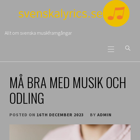
Skip
to
content
Allt om svenska musikframgångar
Primary
Menu
MÅ BRA MED MUSIK OCH
ODLING
POSTED ON
16TH DECEMBER 2023
BY
ADMIN