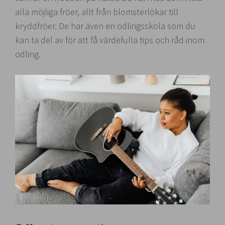
alla möjliga fröer, allt från blomsterlökar till
kryddfröer. De har även en odlingsskola som du
kan ta del av för att få värdefulla tips och råd inom
odling.