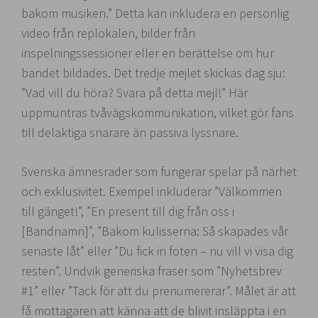
bakom musiken.” Detta kan inkludera en personlig
video från replokalen, bilder från
inspelningssessioner eller en berättelse om hur
bandet bildades. Det tredje mejlet skickas dag sju:
”Vad vill du höra? Svara på detta mejl!” Här
uppmuntras tvåvägskommunikation, vilket gör fans
till delaktiga snarare än passiva lyssnare.
Svenska ämnesrader som fungerar spelar på närhet
och exklusivitet. Exempel inkluderar ”Välkommen
till gänget!”, ”En present till dig från oss i
[Bandnamn]”, ”Bakom kulisserna: Så skapades vår
senaste låt” eller ”Du fick in foten – nu vill vi visa dig
resten”. Undvik generiska fraser som ”Nyhetsbrev
#1” eller ”Tack för att du prenumererar”. Målet är att
få mottagaren att känna att de blivit insläppta i en