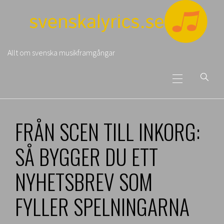
Skip
to
content
Allt om svenska musikframgångar
Primary
Menu
FRÅN SCEN TILL INKORG:
SÅ BYGGER DU ETT
NYHETSBREV SOM
FYLLER SPELNINGARNA