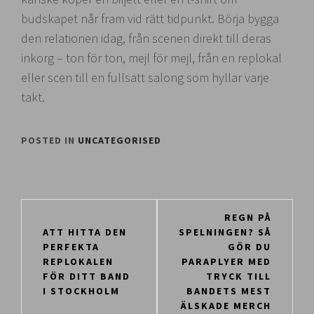
budskapet når fram vid rätt tidpunkt. Börja bygga
den relationen idag, från scenen direkt till deras
inkorg – ton för ton, mejl för mejl, från en replokal
eller scen till en fullsatt salong som hyllar varje
takt.
POSTED IN
UNCATEGORISED
Inläggsnavigering
REGN PÅ
ATT HITTA DEN
SPELNINGEN? SÅ
PERFEKTA
GÖR DU
REPLOKALEN
PARAPLYER MED
FÖR DITT BAND
TRYCK TILL
I STOCKHOLM
BANDETS MEST
ÄLSKADE MERCH