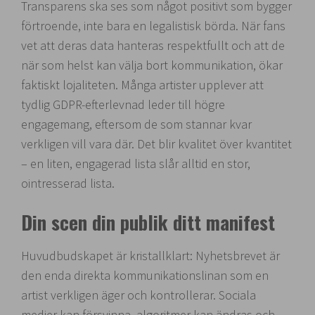
Transparens ska ses som något positivt som bygger
förtroende, inte bara en legalistisk börda. När fans
vet att deras data hanteras respektfullt och att de
när som helst kan välja bort kommunikation, ökar
faktiskt lojaliteten. Många artister upplever att
tydlig GDPR-efterlevnad leder till högre
engagemang, eftersom de som stannar kvar
verkligen vill vara där. Det blir kvalitet över kvantitet
– en liten, engagerad lista slår alltid en stor,
ointresserad lista.
Din scen din publik ditt manifest
Huvudbudskapet är kristallklart: Nyhetsbrevet är
den enda direkta kommunikationslinan som en
artist verkligen äger och kontrollerar. Sociala
medier kan försvinna, algoritmer kan ändras och