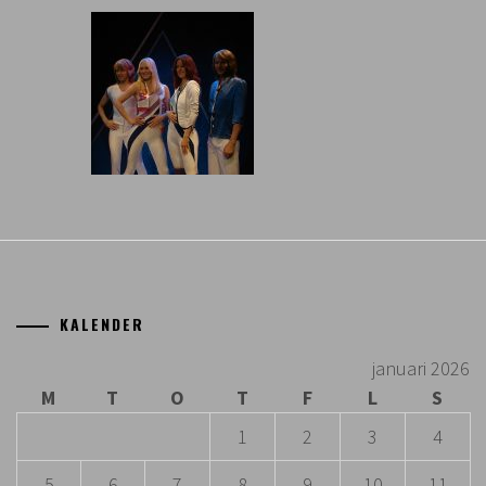
KALENDER
januari 2026
M
T
O
T
F
L
S
1
2
3
4
5
6
7
8
9
10
11