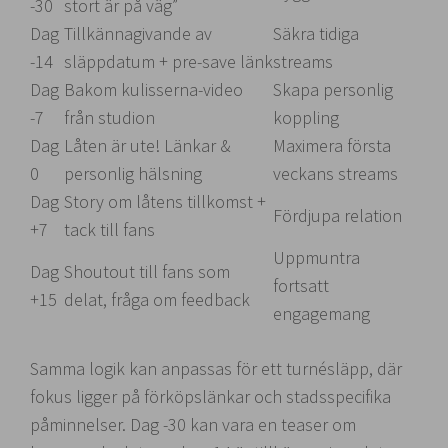
-30
stort är på väg”
Dag
Tillkännagivande av
Säkra tidiga
-14
släppdatum + pre-save länk
streams
Dag
Bakom kulisserna-video
Skapa personlig
-7
från studion
koppling
Dag
Låten är ute! Länkar &
Maximera första
0
personlig hälsning
veckans streams
Dag
Story om låtens tillkomst +
Fördjupa relation
+7
tack till fans
Uppmuntra
Dag
Shoutout till fans som
fortsatt
+15
delat, fråga om feedback
engagemang
Samma logik kan anpassas för ett turnésläpp, där
fokus ligger på förköpslänkar och stadsspecifika
påminnelser. Dag -30 kan vara en teaser om