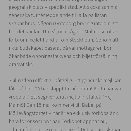
geografisk plats – specifikt stad. Att skicka samma
generiska turnémeddelande till alla på listan
skapar brus. Någon i Göteborg bryr sig inte om att
bandet spelar i Umeå, och någon i Malmö scrollar
förbi om mejlet handlar om Stockholm. Genom att
rikta budskapet baserat på var mottagaren bor
ökar både öppningsfrekvens och biljettförsäljning
dramatiskt.
Skillnaden i effekt är påtaglig. Ett generiskt mejl kan
låta så här: ”Vi har släppt turnédatum! Kolla här var
vi spelar.” Ett segmenterat mejl blir istället: ”Hej
Malmö! Den 15 maj kommer vi till Babel på
Möllevångstorget – här är en exklusiv förköpslänk
bara för er som bor här. Förköpet öppnar nu,
allmän försäljning om tre dagar.” Det senare skapar