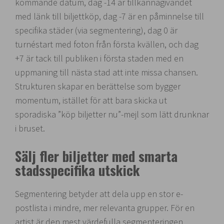
kommande datum, dag -14 är tillkännagivandet
med länk till biljettköp, dag -7 är en påminnelse till
specifika städer (via segmentering), dag 0 är
turnéstart med foton från första kvällen, och dag
+7 är tack till publiken i första staden med en
uppmaning till nästa stad att inte missa chansen.
Strukturen skapar en berättelse som bygger
momentum, istället för att bara skicka ut
sporadiska ”köp biljetter nu”-mejl som lätt drunknar
i bruset.
Sälj fler biljetter med smarta
stadsspecifika utskick
Segmentering betyder att dela upp en stor e-
postlista i mindre, mer relevanta grupper. För en
artist är den mest värdefulla segmenteringen