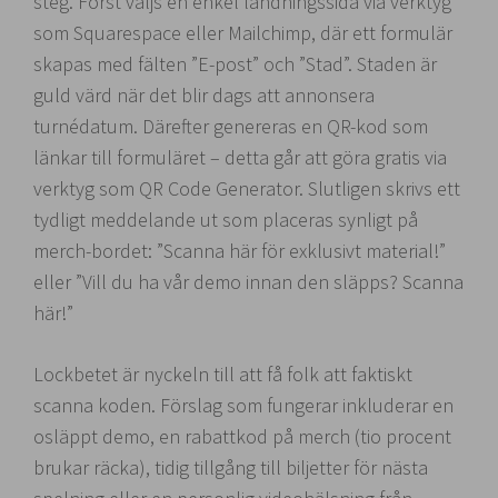
steg. Först väljs en enkel landningssida via verktyg
som Squarespace eller Mailchimp, där ett formulär
skapas med fälten ”E-post” och ”Stad”. Staden är
guld värd när det blir dags att annonsera
turnédatum. Därefter genereras en QR-kod som
länkar till formuläret – detta går att göra gratis via
verktyg som QR Code Generator. Slutligen skrivs ett
tydligt meddelande ut som placeras synligt på
merch-bordet: ”Scanna här för exklusivt material!”
eller ”Vill du ha vår demo innan den släpps? Scanna
här!”
Lockbetet är nyckeln till att få folk att faktiskt
scanna koden. Förslag som fungerar inkluderar en
osläppt demo, en rabattkod på merch (tio procent
brukar räcka), tidig tillgång till biljetter för nästa