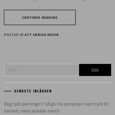
CONTINUE READING
POSTED IN
ATT SKRIVA MUSIK
Sök
efter:
SENASTE INLÄGGEN
Regn på spelningen? Så gör du paraplyer med tryck till
bandets mest älskade merch