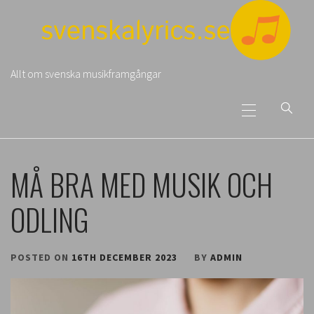
Skip
to
content
Allt om svenska musikframgångar
Primary
Menu
MÅ BRA MED MUSIK OCH
ODLING
POSTED ON
16TH DECEMBER 2023
BY
ADMIN