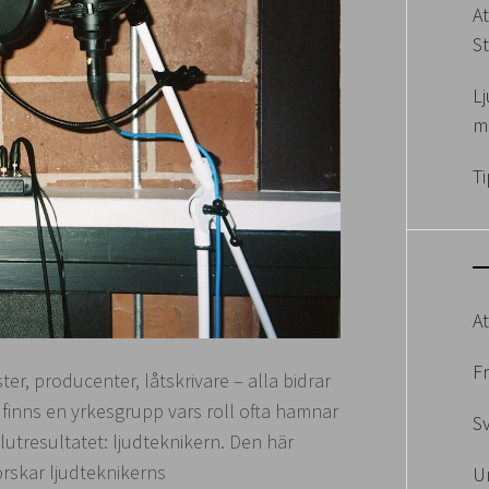
At
S
L
m
T
At
F
ster, producenter, låtskrivare – alla bidrar
de finns en yrkesgrupp vars roll ofta hamnar
S
utresultatet: ljudteknikern. Den här
orskar ljudteknikerns
U