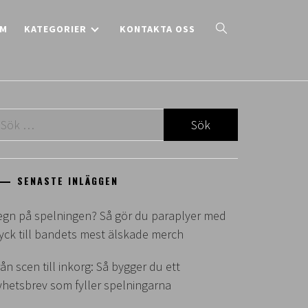
EM
KATEGORIER
KONTAKTA OSS
ök
ter:
SENASTE INLÄGGEN
egn på spelningen? Så gör du paraplyer med
ryck till bandets mest älskade merch
ån scen till inkorg: Så bygger du ett
yhetsbrev som fyller spelningarna