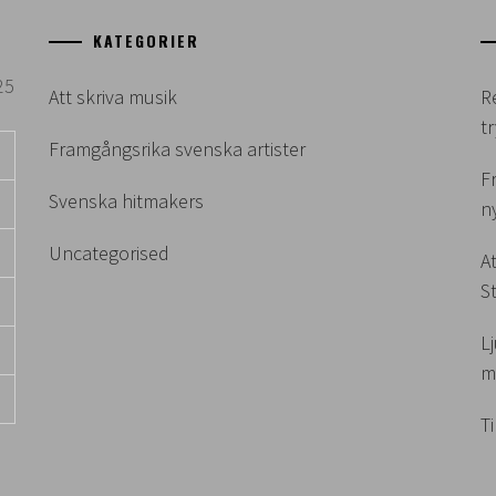
KATEGORIER
25
Att skriva musik
R
t
Framgångsrika svenska artister
F
Svenska hitmakers
n
Uncategorised
A
S
L
m
T