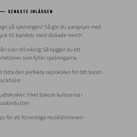
SENASTE INLÄGGEN
egn på spelningen? Så gör du paraplyer med
ryck till bandets mest älskade merch
rån scen till inkorg: Så bygger du ett
yhetsbrev som fyller spelningarna
tt hitta den perfekta replokalen för ditt band i
tockholm
judtekniker: Yrket bakom kulisserna i
usikindustrin
ips för att förverkliga musikdrömmen