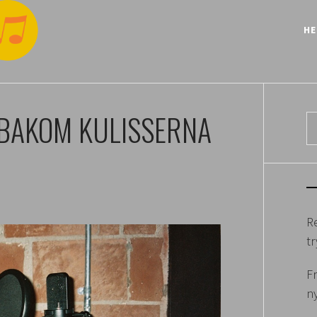
H
 BAKOM KULISSERNA
S
ef
R
t
Fr
n