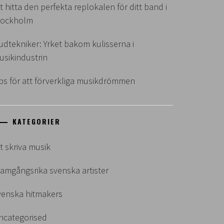
t hitta den perfekta replokalen för ditt band i
tockholm
judtekniker: Yrket bakom kulisserna i
usikindustrin
ips för att förverkliga musikdrömmen
KATEGORIER
t skriva musik
ramgångsrika svenska artister
venska hitmakers
ncategorised