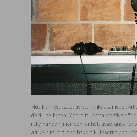
Musik är resultatet av ett intrikat samspel. Arti
de till helheten. Men mitt i detta kreativa flö
i skymundan, men som är helt avgörande för sl
artikeln tar dig med bakom kulisserna och utf