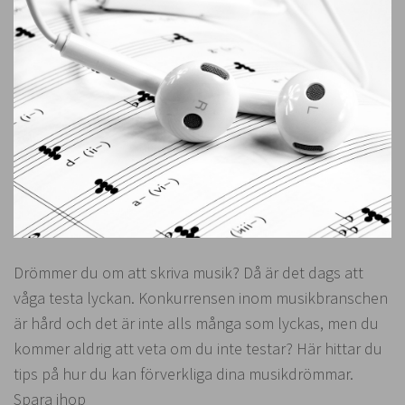
Drömmer du om att skriva musik? Då är det dags att
våga testa lyckan. Konkurrensen inom musikbranschen
är hård och det är inte alls många som lyckas, men du
kommer aldrig att veta om du inte testar? Här hittar du
tips på hur du kan förverkliga dina musikdrömmar.
Spara ihop