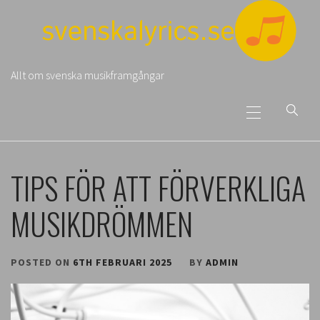
Skip
to
content
Allt om svenska musikframgångar
Primary
Menu
TIPS FÖR ATT FÖRVERKLIGA
MUSIKDRÖMMEN
POSTED ON
6TH FEBRUARI 2025
BY
ADMIN