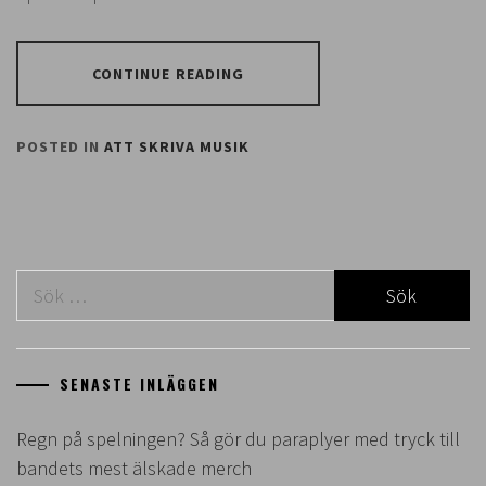
CONTINUE READING
POSTED IN
ATT SKRIVA MUSIK
Sök
efter:
SENASTE INLÄGGEN
Regn på spelningen? Så gör du paraplyer med tryck till
bandets mest älskade merch