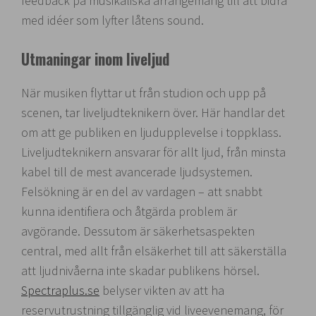
feedback på musikaliska arrangemang till att bidra
med idéer som lyfter låtens sound.
Utmaningar inom liveljud
När musiken flyttar ut från studion och upp på
scenen, tar liveljudteknikern över. Här handlar det
om att ge publiken en ljudupplevelse i toppklass.
Liveljudteknikern ansvarar för allt ljud, från minsta
kabel till de mest avancerade ljudsystemen.
Felsökning är en del av vardagen – att snabbt
kunna identifiera och åtgärda problem är
avgörande. Dessutom är säkerhetsaspekten
central, med allt från elsäkerhet till att säkerställa
att ljudnivåerna inte skadar publikens hörsel.
Spectraplus.se
belyser vikten av att ha
reservutrustning tillgänglig vid liveevenemang, för