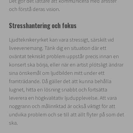
Det gör det lättare att kommunicera med artister
och förstå deras vision.
Stresshantering och fokus
Ljudteknikeryrket kan vara stressigt, särskilt vid
liveevenemang. Tänk dig en situation där ett
oväntat tekniskt problem uppstår precis innan en
konsert ska börja, eller när en artist plötsligt ändrar
sina önskemål om ljudbilden mitt under ett
framträdande. Då gäller det att kunna behålla
lugnet, hitta en lösning snabbt och fortsätta
leverera en högkvalitativ ljudupplevelse. Att vara
noggrann och målinriktad är också viktigt för att
undvika problem och se till att allt flyter på som det
ska.