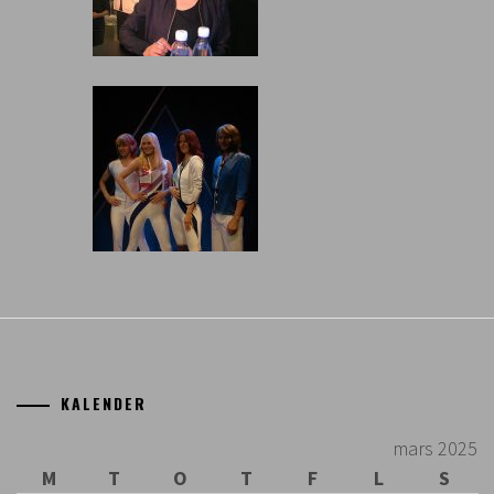
KALENDER
mars 2025
M
T
O
T
F
L
S