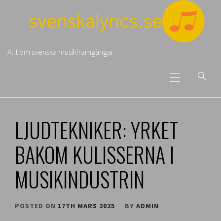
Skip
to
content
Allt om svenska musikframgångar
Primary
Menu
LJUDTEKNIKER: YRKET
BAKOM KULISSERNA I
MUSIKINDUSTRIN
POSTED ON
17TH MARS 2025
BY
ADMIN