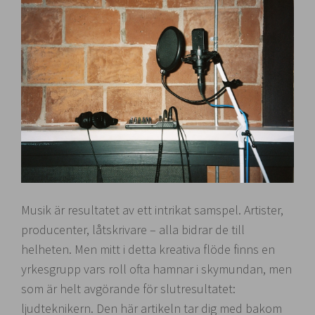
Musik är resultatet av ett intrikat samspel. Artister,
producenter, låtskrivare – alla bidrar de till
helheten. Men mitt i detta kreativa flöde finns en
yrkesgrupp vars roll ofta hamnar i skymundan, men
som är helt avgörande för slutresultatet:
ljudteknikern. Den här artikeln tar dig med bakom