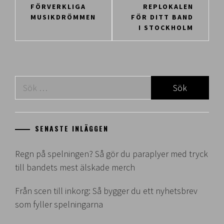
FÖRVERKLIGA
REPLOKALEN
MUSIKDRÖMMEN
FÖR DITT BAND
I STOCKHOLM
Sök
efter:
SENASTE INLÄGGEN
Regn på spelningen? Så gör du paraplyer med tryck
till bandets mest älskade merch
Från scen till inkorg: Så bygger du ett nyhetsbrev
som fyller spelningarna