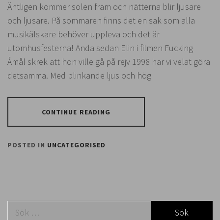
Äntligen kommer solen fram och nätterna blir ljusare
och ljusare. På sommaren finns det en sak som alla
musikälskare behöver uppleva och det är
utomhusfesterna! Ända sedan Elin i filmen Fucking
Åmål skrek att hon ville gå på rejv 1998 har vi velat göra
detsamma. Med blinkande ljus och hög
CONTINUE READING
POSTED IN
UNCATEGORISED
Sök