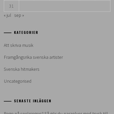
31
« jul
sep »
KATEGORIER
Att skriva musik
Framgångsrika svenska artister
Svenska hitmakers
Uncategorised
SENASTE INLÄGGEN
Regn på spelningen? Så gör du paraplyer med tryck till